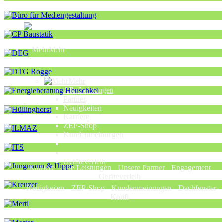
Mehr
Mehr
Alle Leistungen
Partner
Neuigkeiten
Karriere
ZEP-Shop
Kundenmeinungen
Geräteverleih
Karriere
Alle Leistungen
Unsere Partner
Engagement
Geräteverleih
Neuigkeiten
ZEP-Shop
Kundenmeinungen
Dachfenster-
Konfi