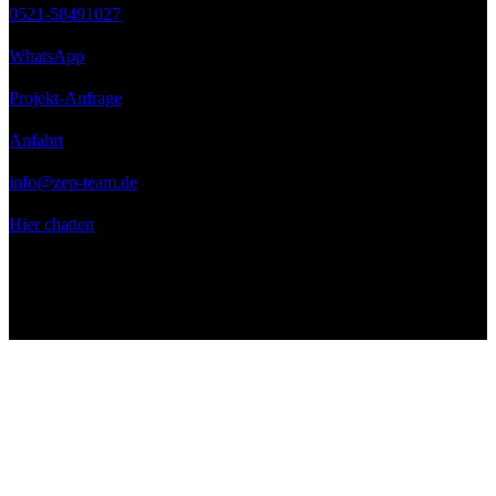
0521-58491027
WhatsApp
Projekt-Anfrage
Anfahrt
info@zep-team.de
Hier chatten