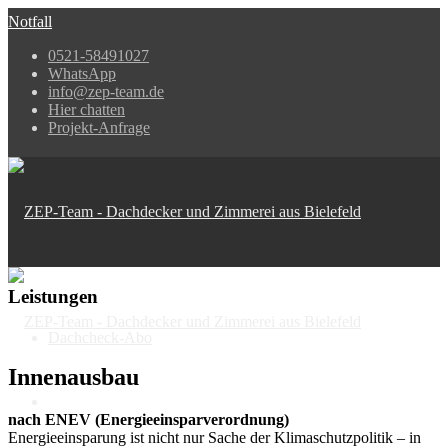
Notfall
0521-58491027
WhatsApp
info@zep-team.de
Hier chatten
Projekt-Anfrage
Leistungen
Dachcheck-Abo
Innenausbau
nach ENEV (Energieeinsparverordnung)
Energieeinsparung ist nicht nur Sache der Klimaschutzpolitik – in