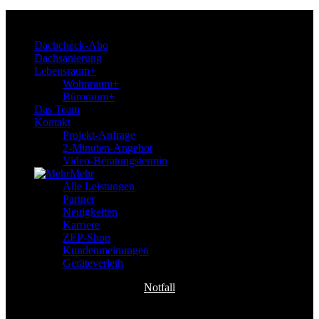
ZEP-Team
Dachcheck-Abo
Dachsanierung
Lebensraum+
Wohnraum+
Büroraum+
Das Team
Kontakt
Projekt-Anfrage
2-Minuten-Angebot
Video-Beratungstermin
Mehr
Alle Leistungen
Partner
Neuigkeiten
Karriere
ZEP-Shop
Kundenmeinungen
Geräteverleih
Notfall