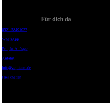
Für
dich
da
0521-58491027
WhatsApp
Projekt-Anfrage
Anfahrt
info@zep-team.de
Hier chatten