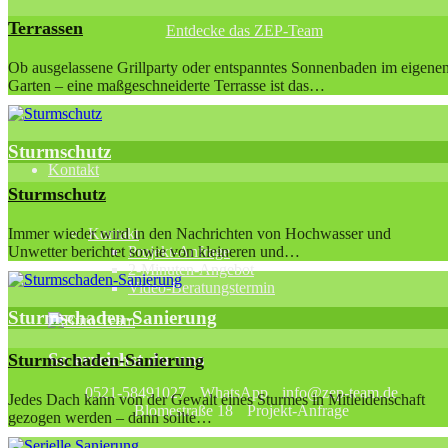
Terrassen
Entdecke das ZEP-Team
Ob ausgelassene Grillparty oder entspanntes Sonnenbaden im eigene
Garten – eine maßgeschneiderte Terrasse ist das…
Sturmschutz
Kontakt
Sturmschutz
Immer wieder wird in den Nachrichten von Hochwasser und
Kontakt
Unwetter berichtet sowie von kleineren und…
Projekt-Anfrage
2-Minuten-Angebot
Video-Beratungstermin
Sturmschaden-Sanierung
So erreichst du uns
Sturmschaden-Sanierung
0521-58491027
WhatsApp
info@zep-team.de
Jedes Dach kann von der Gewalt eines Sturmes in Mitleidenschaft
Blomestraße 18
Projekt-Anfrage
gezogen werden – dann sollte…