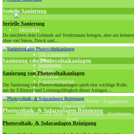
Serielle Sanierung
Serielle Sanierung
Mehr
Du möchtest dein Gebäude auf Vordermann bringen, aber am liebsten
ohne viel Stress, Dreck und…
Mehr
Alle Leistungen
Partner
Sanierung von Photovoltaikanlagen
Neuigkeiten
Karriere
Sanierung von Photovoltaikanlagen
ZEP-Shop
Kundenmeinungen
Die Sanierung von Photovoltaikanlagen spielt eine wichtige Rolle,
um die Effizienz und Leistungsfähigkeit dieser Anlagen…
Geräteverleih
Karriere
Alle Leistungen
Unsere Partner
Engagement
Geräteverleih
Photovoltaik- & Solaranlagen Reinigung
Neuigkeiten
ZEP-Shop
Kundenmeinungen
Dachfenster-
Konfi
Photovoltaik- & Solaranlagen Reinigung