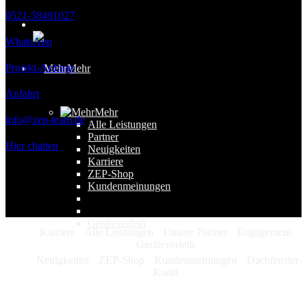
0521-58491027
WhatsApp
Projekt-Anfrage
Mehr
Anfahrt
Mehr
info@zep-team.de
Alle Leistungen
Partner
Hier chatten
Neuigkeiten
Karriere
ZEP-Shop
Kundenmeinungen
Geräteverleih
Karriere
Alle Leistungen
Unsere Partner
Engagement
Geräteverleih
Neuigkeiten
ZEP-Shop
Kundenmeinungen
Dachfenster-
Konfi