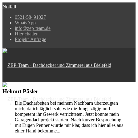
Notfall
0521-58491027
WhatsApp
info@zep-team.de
Hier chatten
Projekt-Anfrage
Helmut Päsler
Die Dacharbeiten bei meinem Nachbarn überzeugten
Dachcheck-Abo
mich, da ich täglich sah, wie die Jungs zügig und
kompetent ihr Gewerk verrichteten. Jetzt konnte mein
Garagendachprojekt starten. Nach kurzer Besprechung
mit Eugen Penner wurde mir klar, dass ich hier alles aus
einer Hand bekomme...