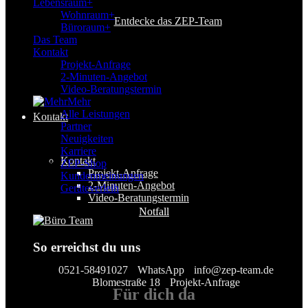
Lebensraum+
Wohnraum+
Entdecke das ZEP-Team
Büroraum+
Das Team
Kontakt
Projekt-Anfrage
2-Minuten-Angebot
Video-Beratungstermin
Mehr
Alle Leistungen
Kontakt
Partner
Neuigkeiten
Karriere
Kontakt
ZEP-Shop
Projekt-Anfrage
Kundenmeinungen
2-Minuten-Angebot
Geräteverleih
Video-Beratungstermin
Notfall
So erreichst du uns
0521-58491027
WhatsApp
info@zep-team.de
Blomestraße 18
Projekt-Anfrage
Für
dich
da