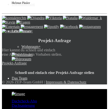
Helmut Päsler
Dachsanierung
Lebensraum+
Projekt-Anfrage
Wohnraum+
Hier kannst du schnell und einfach
eine Anfrage für dein Vorhaben stellen.
Projekt-Anfrage
Schnell und einfach eine Projekt-Anfrage stellen
Das Team
© 2026 ZEP-Team GmbH |
Impressum & Datenschutz
ZEP-Team
Dachcheck-Abo
Dachsanierung