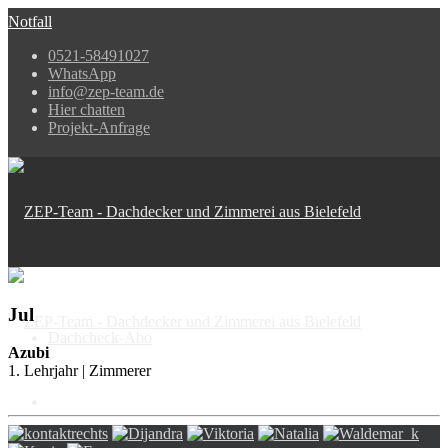
Notfall
0521-58491027
WhatsApp
info@zep-team.de
Hier chatten
Projekt-Anfrage
Jul
Dachcheck-Abo
Azubi
1. Lehrjahr | Zimmerer