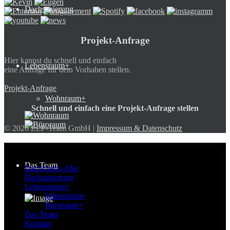
Dachsanierung
Projekt-Anfrage
Hier kannst du schnell und einfach
Lebensraum+
eine Anfrage für dein Vorhaben stellen.
Projekt-Anfrage
Wohnraum+
Schnell und einfach eine Projekt-Anfrage stellen
© 2026 ZEP-Team GmbH |
Impressum & Datenschutz
ZEP-Team
Das Team
Dachcheck-Abo
Dachsanierung
Lebensraum+
Wohnraum+
Büroraum+
Das Team
Kontakt