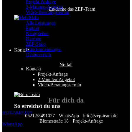
Projekt-Anfrage
2-Minuten-Angebot
Entdecke das ZEP-Team
Video-Beratungstermin
Mehr
Alle Leistungen
Partner
Neuigkeiten
Karriere
ZEP-Shop
Kundenmeinungen
Kontakt
Geräteverleih
Notfall
Kontakt
Projekt-Anfrage
2-Minuten-Angebot
Video-Beratungstermin
Für
dich
da
So erreichst du uns
0521-58491027
0521-58491027
WhatsApp
info@zep-team.de
Blomestraße 18
Projekt-Anfrage
WhatsApp