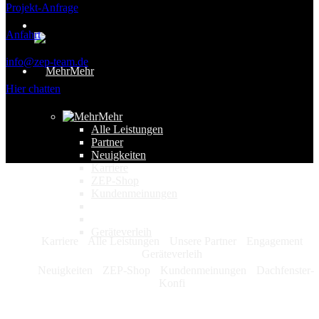
Projekt-Anfrage
Anfahrt
info@zep-team.de
Mehr
Hier chatten
Mehr
Alle Leistungen
Partner
Neuigkeiten
Karriere
ZEP-Shop
Kundenmeinungen
Geräteverleih
Karriere
Alle Leistungen
Unsere Partner
Engagement
Geräteverleih
Neuigkeiten
ZEP-Shop
Kundenmeinungen
Dachfenster-
Konfi