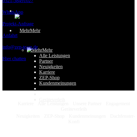
0521-58491027
WhatsApp
Projekt-Anfrage
Mehr
Anfahrt
info@zep-team.de
Mehr
Alle Leistungen
Hier chatten
Partner
Neuigkeiten
Karriere
ZEP-Shop
Kundenmeinungen
Geräteverleih
Karriere
Alle Leistungen
Unsere Partner
Engagement
Geräteverleih
Neuigkeiten
ZEP-Shop
Kundenmeinungen
Dachfenster-
Konfi