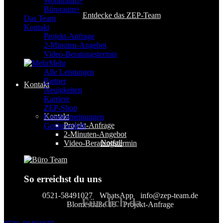
Wohnraum+
Büroraum+
Entdecke das ZEP-Team
Das Team
Kontakt
Projekt-Anfrage
2-Minuten-Angebot
Video-Beratungstermin
Mehr
Alle Leistungen
Partner
Kontakt
Neuigkeiten
Karriere
ZEP-Shop
Kontakt
Kundenmeinungen
Projekt-Anfrage
Geräteverleih
2-Minuten-Angebot
Notfall
Video-Beratungstermin
So erreichst du uns
0521-58491027
WhatsApp
info@zep-team.de
Für
dich
da
Blomestraße 18
Projekt-Anfrage