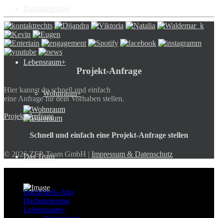
Dachsanierung
Lebensraum+
Projekt-Anfrage
Hier kannst du schnell und einfach
Wohnraum+
eine Anfrage für dein Vorhaben stellen.
Projekt-Anfrage
Schnell und einfach eine Projekt-Anfrage stellen
© 2026 ZEP-Team GmbH |
Impressum & Datenschutz
Das Team
ZEP-Team
Dachcheck-Abo
Dachsanierung
Lebensraum+