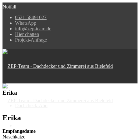
Notfall
0521-58491027
WhatsApp
info@zep-team.de
Hier chatten
Projekt-Anfrage
Erika
Dachcheck-Abo
Erika
Empfangsdame
Naschkatze