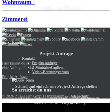
Wohnraum+
Entdecke das ZEP-Team
Zimmerei
Kontakt
Projekt-Anfrage
Kontakt
Projekt-Anfrage
Hier kannst du schnell und einfach
2-Minuten-Angebot
eine Anfrage für dein Vorhaben stellen.
Video-Beratungstermin
Projekt-Anfrage
Schnell und einfach eine Projekt-Anfrage stellen
So erreichst du uns
© 2026 ZEP-Team GmbH |
Impressum & Datenschutz
0521-58491027
WhatsApp
info@zep-team.de
Blomestraße 18
Projekt-Anfrage
ZEP-Team