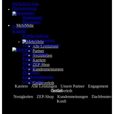
Dachcheck-Abo
Dachsanierung
Lebensraum+
Wohnraum+
Büroraum+
Mehr
Das Team
Kontakt
Projekt-Anfrage
2-Minuten-Angebot
Mehr
Video-Beratungstermin
Alle Leistungen
Mehr
Partner
Alle Leistungen
Neuigkeiten
Partner
Karriere
Neuigkeiten
ZEP-Shop
Karriere
Kundenmeinungen
ZEP-Shop
Kundenmeinungen
Geräteverleih
Geräteverleih
Karriere
Alle Leistungen
Unsere Partner
Engagement
Notfall
Geräteverleih
Neuigkeiten
ZEP-Shop
Kundenmeinungen
Dachfenster-
Konfi