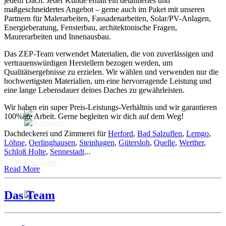
jedem Dach. Jeder Kunde erhält ein detailliertes und
Dachsanierung
maßgeschneidertes Angebot – gerne auch im Paket mit unseren
Partnern für Malerarbeiten, Fassadenarbeiten, Solar/PV-Anlagen,
Energieberatung, Fensterbau, architektonische Fragen,
Maurerarbeiten und Innenausbau.
Das ZEP-Team verwendet Materialien, die von zuverlässigen und
vertrauenswürdigen Herstellern bezogen werden, um
Lebensraum+
Qualitätsergebnisse zu erzielen. Wir wählen und verwenden nur die
hochwertigsten Materialien, um eine hervorragende Leistung und
eine lange Lebensdauer deines Daches zu gewährleisten.
Wohnraum+
Wir haben ein super Preis-Leistungs-Verhältnis und wir garantieren
100%ige Arbeit. Gerne begleiten wir dich auf dem Weg!
Dachdeckerei und Zimmerei für
Herford
,
Bad Salzuflen
,
Lemgo
,
Löhne
,
Oerlinghausen
,
Steinhagen
,
Gütersloh
,
Quelle
,
Werther
,
Schloß Holte
,
Sennestadt
...
Das Team
Read More
Das Team